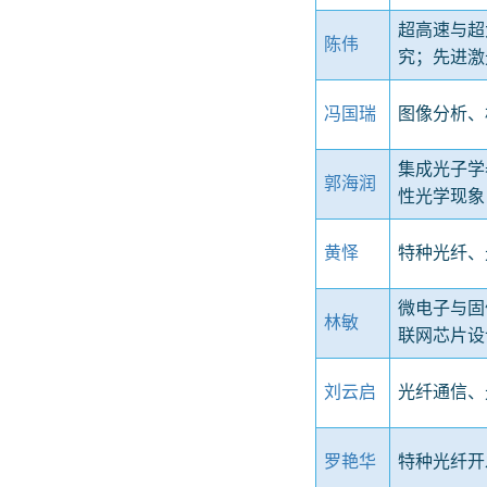
超高速与超
陈伟
究；先进
冯国瑞
图像分析、
集成光子学
郭海润
性光学现象
黄怿
特种光纤、
微电子与固
林敏
联网芯片设
刘云启
光纤通信、
罗艳华
特种光纤开