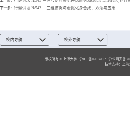
行健讲坛 №545 －信号恰可察觉差(Just-Noticeable Differenc)的
上一条：
行健讲坛 №543 －三维捕捉与虚拟化身合成：方法与应用
下一条：
校内导航
校外导航
版权所有 ©
上海大学
沪ICP备09014157
沪公网安备3100
技术支持：
上海