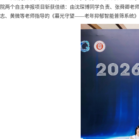
院两个自主申报项目斩获佳绩：由沈琛博同学负责、张舜卿老师指导
志、黄微等老师指导的《暮光守望——老年抑郁智能普筛系统》